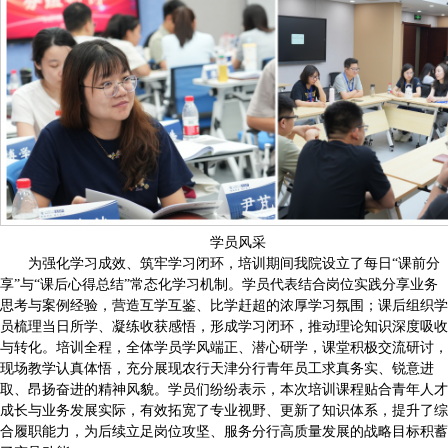
学员风采
为强化学习成效、筑牢学习闭环，培训期间我院设立了每日“课前分
享”与“课后心得总结”常态化学习机制。学员代表结合岗位实践分享业务
思考与案例经验，营造互学互鉴、比学赶超的浓厚学习氛围；课后组织学
员梳理当日所学、凝练收获感悟，形成学习闭环，推动理论知识深度吸收
与转化。培训全程，全体学员学风端正、潜心研学，课堂积极交流研讨，
现场教学认真体悟，充分展现农行天津分行青年员工求真务实、锐意进
取、昂扬奋进的精神风貌。学员们纷纷表示，本次培训课程贴合青年人才
成长与业务发展实际，有效拓宽了专业视野、更新了知识体系，提升了综
合履职能力，为后续立足岗位攻坚、服务分行高质量发展的战略目标积蓄