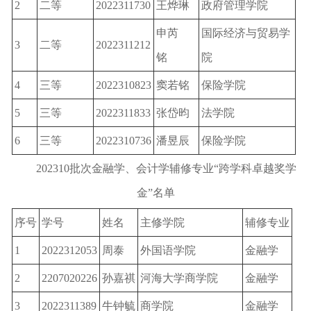
2
二等
2022311730
王烨琳
政府管理学院
申芮
国际经济与贸易学
3
二等
2022311212
铭
院
4
三等
2022310823
窦若铭
保险学院
5
三等
2022311833
张岱昀
法学院
6
三等
2022310736
潘昱辰
保险学院
202310批次金融学、会计学辅修专业“跨学科卓越奖学
金”名单
序号
学号
姓名
主修学院
辅修专业
1
2022312053
周泰
外国语学院
金融学
2
2207020226
孙嘉祺
河海大学商学院
金融学
3
2022311389
牛钟毓
商学院
金融学