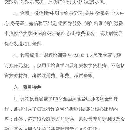
交报名”即报名成功，后跳转至公众号绑定提示页。
2）缴费：微信搜“中财大终身学习”关注-微服务-个人中
心-身份证、短信验证绑定-返回微服务--我的培训-我的缴费-
中央财经大学FRM高级研修班-点击缴费报名，成功后截屏
保存发送项目老师。
4、收费标准：课程培训费￥42,000（人民币大写：肆
万贰仟元整），仅用于培训学习及相关教学资料费，不包括
官方教材费、考试注册费、年费、考试费等。
六、项目特色
1、课程设置涵盖了FRM金融风险管理师考纲全部课
程，兼顾引入了CFA特许金融分析师1级部分核心课程内
容；此外，还开设金融英语前导课、风险管理前导课以及金
融计算器使用方法前导课帮助同学们夯实基础；