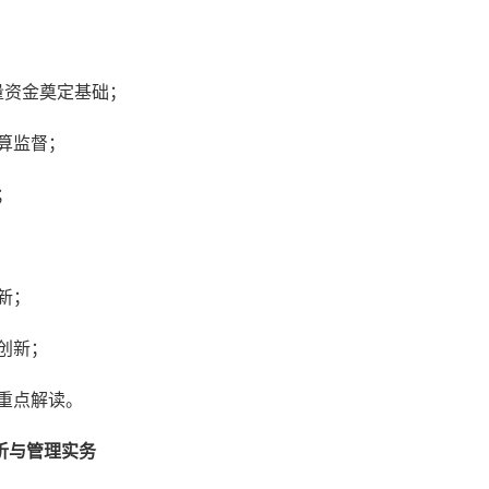
量资金奠定基础；
预算监督；
；
新；
创新；
》重点解读。
析与管理实务