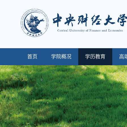
首页
学院概况
学历教育
高