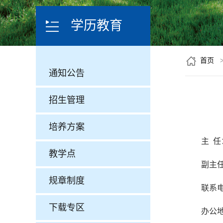
学历教育
首页
通知公告
招生管理
培养方案
主 
教学点
副主
规章制度
联系电话
下载专区
办公地