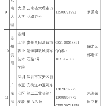
南
大理
云南省大理市万
9
13508721992
罗秉唐
大
大学
花路17号
理
贵州
贵
工业
贵州贵阳清镇市
0851-88618891
州
陈老师
10
职业
清镇职教城将军
QQ群：
贵
邵老师
技术
石路3号
1031452692
阳
学院
深圳
深圳市宝安区新
广
市宝
安街道49区河东
13828707775
东
安区
第二工业邨第4
朱海荣
11
13008867775
深
友联
栋 A.B 座
田立彬
0755-29711858