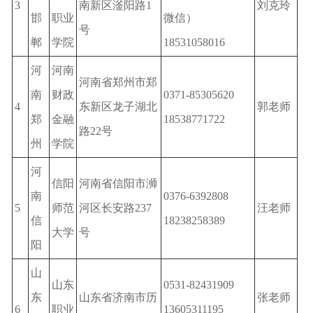
3
南新区滏阳路1
刘克玲
邯
职业
微信）
号
郸
学院
18531058016
河
河南
河南省郑州市郑
南
财政
0371-85305620
4
东新区龙子湖北
郭老师
郑
金融
18538771722
路22号
州
学院
河
信阳
河南省信阳市浉
南
0376-6392808
5
师范
河区长安路237
汪老师
信
18238258389
大学
号
阳
山
山东
0531-82431909
东
山东省济南市历
张老师
6
职业
13605311195