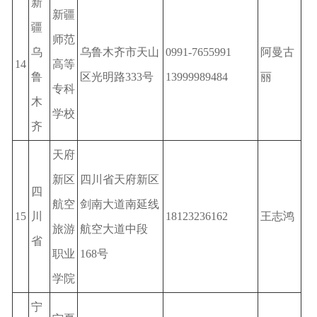
新
新疆
疆
师范
乌
乌鲁木齐市天山
0991-7655991
阿曼古
14
高等
鲁
区光明路333号
13999989484
丽
专科
木
学校
齐
天府
新区
四川省天府新区
四
航空
剑南大道南延线
15
川
18123236162
王志鸿
旅游
航空大道中段
省
职业
168号
学院
宁