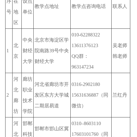
序
在
设点
教学点地址
教学点咨询电话
联系人
号
地
单位
区
010-62288322
中央
北京市海淀区学
北
13611376123
吴老师
1
财经
院南路39号中央
京
QQ群：
韩老师
大学
财经大学
963147234
河
廊坊
河北省廊坊市开
0316-2902180
北
职业
2
发区东方大学城
15631636887（同
兰红丹
廊
技术
二期居易道
微信）
坊
学院
河
邯郸
0310–8603110
邯郸市邯山区冀
北
科技
17603101760（同