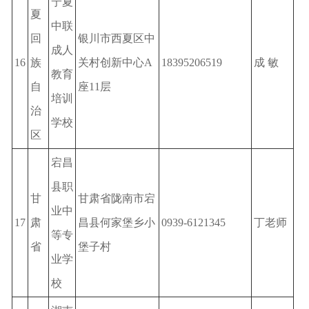
宁夏
夏
中联
回
银川市西夏区中
成人
16
族
关村创新中心A
18395206519
成 敏
教育
自
座11层
培训
治
学校
区
宕昌
县职
甘
甘肃省陇南市宕
业中
17
肃
昌县何家堡乡小
0939-6121345
丁老师
等专
省
堡子村
业学
校