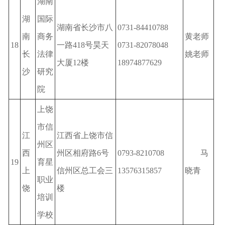
湖南
湖
国际
湖南省长沙市八
0731-84410788
南
商务
黄老师
18
一路418号昊天
0731-82078048
长
法律
姚老师
大厦12楼
18974877629
沙
研究
院
上饶
市信
江
江西省上饶市信
州区
西
州区相府路6号
0793-8210708
马
19
育星
上
信州区总工会三
13576315857
晓青
职业
饶
楼
培训
学校