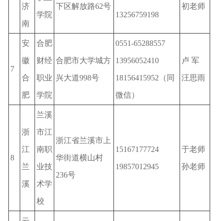
济
下区解放路62号
初老师
学院
13256759198
南
安
合肥
0551-65288557
徽
财经
合肥市大学城方
13956052410
卢 军
7
合
职业
兴大道998号
18156415952（同
汪思雨
肥
学院
微信）
兰溪
浙
市江
浙江省兰溪市上
江
南职
15167177724
于老师
8
华街道横山村
兰
业技
19857012945
孙老师
236号
溪
术学
校
云