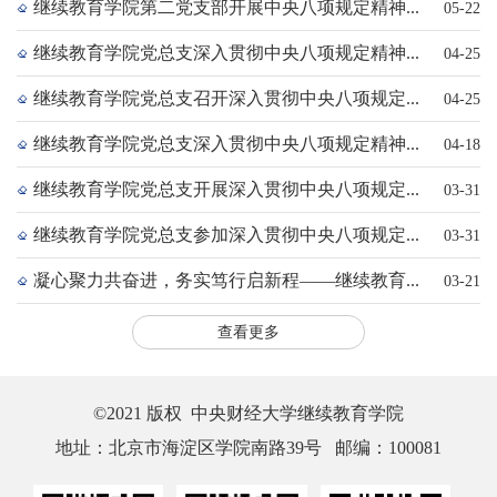
继续教育学院第二党支部开展中央八项规定精神...
05-22
继续教育学院党总支深入贯彻中央八项规定精神...
04-25
继续教育学院党总支召开深入贯彻中央八项规定...
04-25
继续教育学院党总支深入贯彻中央八项规定精神...
04-18
继续教育学院党总支开展深入贯彻中央八项规定...
03-31
继续教育学院党总支参加深入贯彻中央八项规定...
03-31
凝心聚力共奋进，务实笃行启新程——继续教育...
03-21
查看更多
©2021 版权 中央财经大学继续教育学院
地址：北京市海淀区学院南路39号 邮编：100081