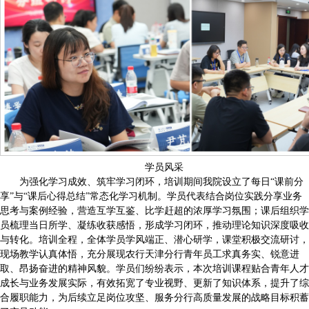
学员风采
为强化学习成效、筑牢学习闭环，培训期间我院设立了每日“课前分
享”与“课后心得总结”常态化学习机制。学员代表结合岗位实践分享业务
思考与案例经验，营造互学互鉴、比学赶超的浓厚学习氛围；课后组织学
员梳理当日所学、凝练收获感悟，形成学习闭环，推动理论知识深度吸收
与转化。培训全程，全体学员学风端正、潜心研学，课堂积极交流研讨，
现场教学认真体悟，充分展现农行天津分行青年员工求真务实、锐意进
取、昂扬奋进的精神风貌。学员们纷纷表示，本次培训课程贴合青年人才
成长与业务发展实际，有效拓宽了专业视野、更新了知识体系，提升了综
合履职能力，为后续立足岗位攻坚、服务分行高质量发展的战略目标积蓄