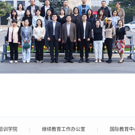
培训学院
|
继续教育工作办公室
|
国际教育中心(