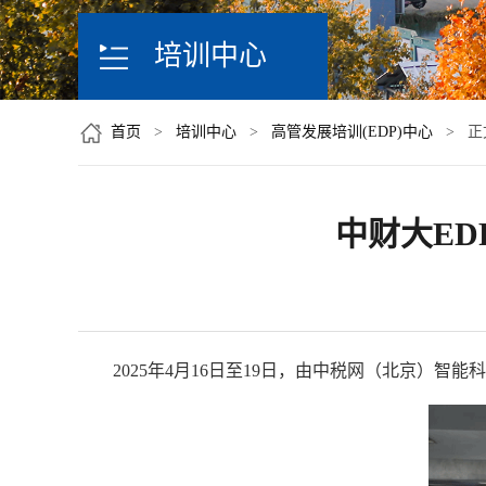
培训中心
首页
>
培训中心
>
高管发展培训(EDP)中心
> 正
中财大ED
2025年4月16日至19日，由中税网（北京）