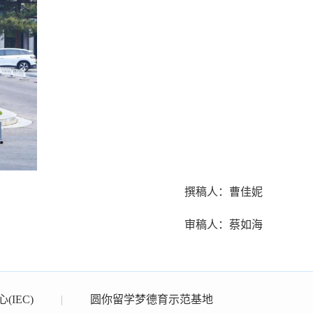
撰稿人：曹佳妮
审稿人：蔡如海
IEC)
|
圆你留学梦德育示范基地