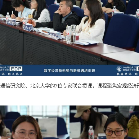
通信研究院、北京大学的7位专家联合授课，课程聚焦宏观经济