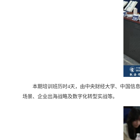
本期培训班历时4天，由中央财经大学、中国信息
场景、企业出海战略及数字化转型实战等。