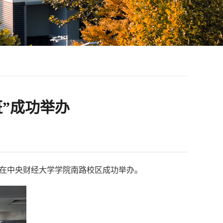
班”成功举办
班”在中央财经大学学院南路校区成功举办。