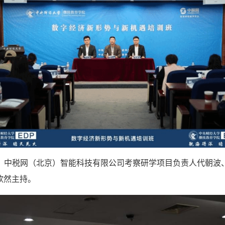
行，中税网（北京）智能科技有限公司考察研学项目负责人代朝波
欣然主持。