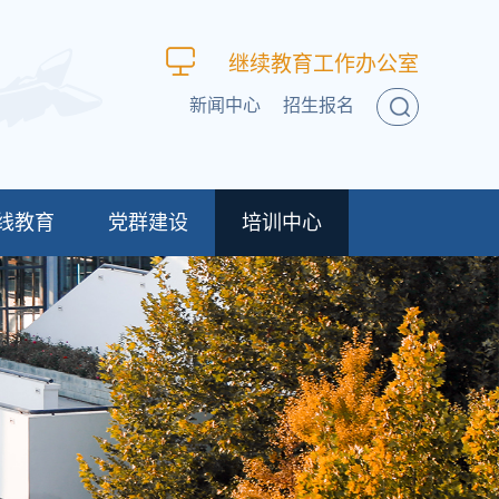
继续教育工作办公室
新闻中心
招生报名
线教育
党群建设
培训中心