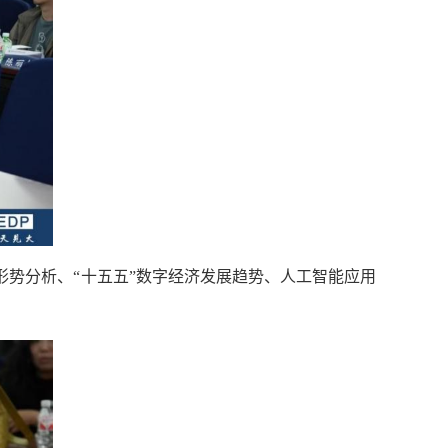
形势分析、“十五五”数字经济发展趋势、人工智能应用