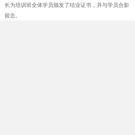
长为培训班全体学员颁发了结业证书，并与学员合影
留念。
中央财经大学第五期“高级财务管理专题培训
班”将在
2014
年下半年举行。
©2021 版权 中央财经大学继续教育学院
地址：北京市海淀区学院南路39号 邮编：100081