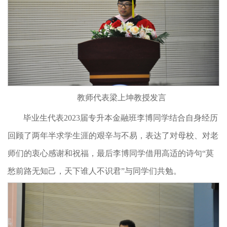
教师代表梁上坤教授发言
毕业生代表2023届专升本金融班李博同学结合自身经历
回顾了两年半求学生涯的艰辛与不易，表达了对母校、对老
师们的衷心感谢和祝福，最后李博同学借用高适的诗句“莫
愁前路无知己，天下谁人不识君”与同学们共勉。