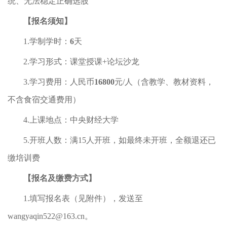
统、无法稳定正确选股
【报名须知】
1.学制学时：
6
天
2.学习形式：课堂授课+论坛沙龙
3.学习费用：人民币
16800
元/人（含教学、教材资料，
不含食宿交通费用）
4.上课地点：中央财经大学
5.开班人数：满15人开班，如最终未开班，全额退还已
缴培训费
【报名及缴费方式】
1.填写报名表（见附件），发送至
wangyaqin522@163.cn。