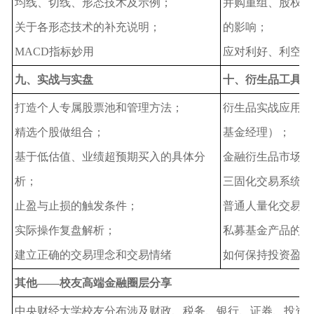
均线、切线、形态技术及示例；
并购重组、股权激
关于各形态技术的补充说明；
的影响；
MACD指标妙用
应对利好、利空的
九、实战与实盘
十、衍生品工具实
打造个人专属股票池和管理方法；
衍生品实战应用交
精选个股做组合；
基金经理）；
基于低估值、业绩超预期买入的具体分
金融衍生品市场亏
析；
三固化交易系统盈
止盈与止损的触发条件；
普通人量化交易系
实际操作复盘解析；
私募基金产品的风
建立正确的交易理念和交易情绪
如何保持投资盈利
其他——校友高端金融圈层分享
中央财经大学校友分布涉及财政、税务、银行、证券、投资