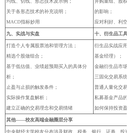
均线、切线、形态技术及示例；
并购重组、股权激
关于各形态技术的补充说明；
的影响；
MACD指标妙用
应对利好、利空的
九、实战与实盘
十、衍生品工具实
打造个人专属股票池和管理方法；
衍生品实战应用交
精选个股做组合；
基金经理）；
基于低估值、业绩超预期买入的具体分
金融衍生品市场亏
析；
三固化交易系统盈
止盈与止损的触发条件；
普通人量化交易系
实际操作复盘解析；
私募基金产品的风
建立正确的交易理念和交易情绪
如何保持投资盈利
其他——校友高端金融圈层分享
中央财经大学校友分布涉及财政、税务、银行、证券、投资