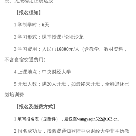
统、无法稳定正确选股
【报名须知】
1.学制学时：
6
天
2.学习形式：课堂授课+论坛沙龙
3.学习费用：人民币
16800
元/人（含教学、教材资料，
不含食宿交通费用）
4.上课地点：中央财经大学
5.开班人数：满20人开班，如最终未开班，全额退还已
缴培训费
【报名及缴费方式】
1.
填写报名表（见附件），发送至wangyaqin522@163.cn。
2.报名成功后，按缴费通知登陆中央财经大学非学历教